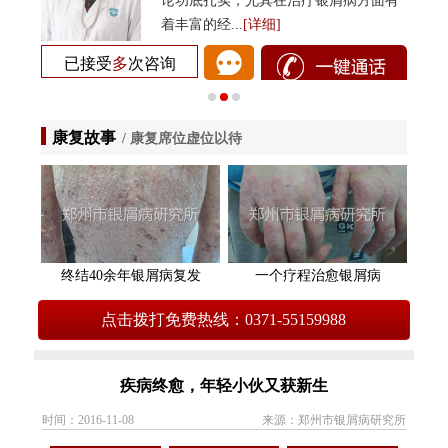
与丰富
论功底扎实，尤其在治疗银屑病方面有
着丰富的经...
[详细]
已接受
多
次咨询
已
康复故事
/ 康复席位虚位以待
终结40余年银屑病复发
一个疗程治愈银屑病
点击拨打免费热线：0371-55159988
疾病终愈，年轻小伙又获新生
时间：2016-11-08
来源：郑州市银屑病研究所