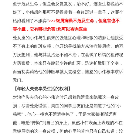
至于危及生命，但是会反复复发，治不好。连医生都说治不
好了，小伟想的那可不是得带着一身红斑过一辈子，这哪个
姑娘看到了不嫌弃?
>>>
银屑病虽不危及生命，但危害也不
容小觑，它有哪些危害?您可以咨询医生
处女座的小伟与生俱来的强迫症心理和轻微的洁癖让他接受
不了身上的红斑皮损，他开始寻找偏方来治疗银屑病。他万
万没想到，他与其乱治还不如不治，在尝试了所谓的祖传秘
方药膏后，本来只在腹部少许的红斑，迅速扩散到了全身，
而当初卖药给他的神医早就人去楼空，恼怒的小伟根本求诉
无门。
【年轻人失去享受生活的权利】
对治疗失去信心的小伟这时只想着靠遮盖来隐藏这一身皮
损，尽管处处谨慎，周围的同事朋友们还是知道了他的“小
秘密”，他心一横也不遮遮掩掩了，于是大家都渐渐远离
他，唯恐“传染”到自己的身上。虽然小伟表面上表现的不在
意银屑病的这一身皮损，但他心里的苦也只有自己知道：没